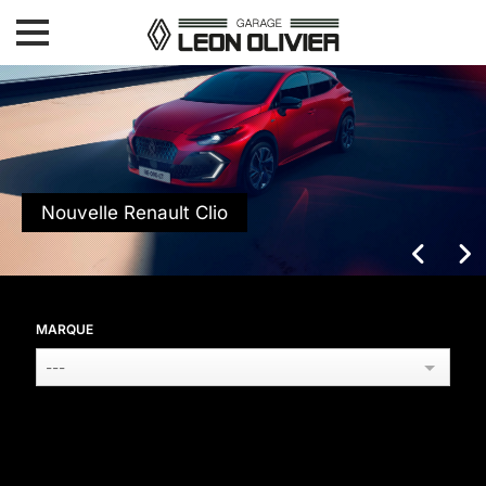
Accueil
Vehicules neufs
Vehicules d’occasions
Atelier Carrosserie
Atelier Mecanique
Nouvelle Renault Clio
Contact
MARQUE
---