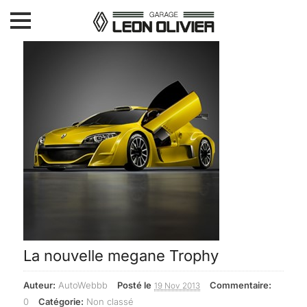
Accueil
Vehicules neufs
Vehicules d’occasions
Atelier Carrosserie
Atelier Mecanique
Contact
La nouvelle megane Trophy
Auteur:
AutoWebbb
Posté le
Commentaire:
19 Nov 2013
0
Catégorie:
Non classé